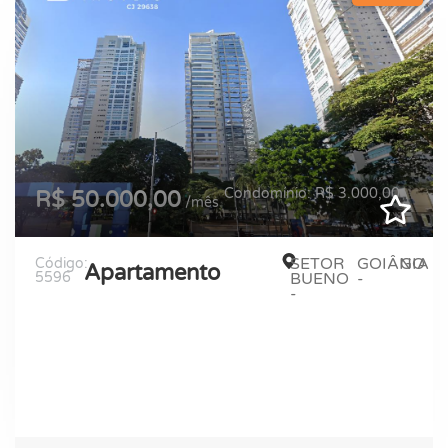
Condomínio: R$ 3.000,00
R$ 50.000,00
/mês
SETOR
GOIÂNIA
GO
Código:
Apartamento
5596
BUENO
-
-