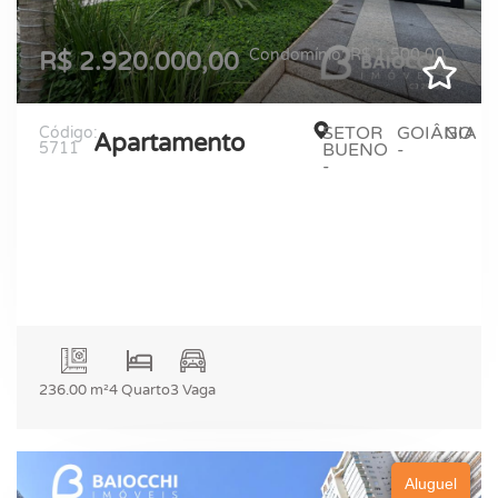
Condomínio: R$ 1.500,00
R$ 2.920.000,00
SETOR
GOIÂNIA
GO
Código:
Apartamento
5711
BUENO
-
-
236.00 m²
4 Quarto
3 Vaga
Aluguel