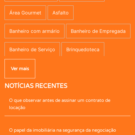
Área Gourmet
Asfalto
Banheiro com armário
Banheiro de Empregada
Banheiro de Serviço
Brinquedoteca
Campo de Futebol
Canil
Carpete
Ver mais
NOTÍCIAS RECENTES
Caseiro
Central de Gás
Cerâmica
O que observar antes de assinar um contrato de
Cerca Elétrica
Churrasqueira
locação
Cimento Queimado
Circ. Int. Tv.
Closet
O papel da imobiliária na segurança da negociação