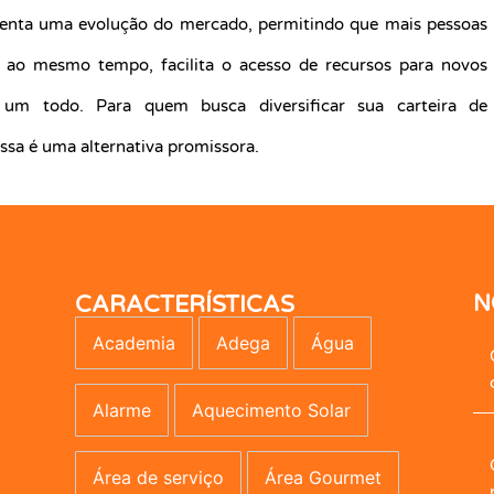
senta uma evolução do mercado, permitindo que mais pessoas
e, ao mesmo tempo, facilita o acesso de recursos para novos
um todo. Para quem busca diversificar sua carteira de
essa é uma alternativa promissora.
CARACTERÍSTICAS
N
Academia
Adega
Água
Alarme
Aquecimento Solar
Área de serviço
Área Gourmet