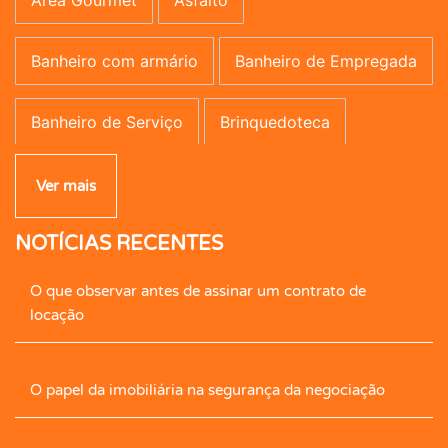
Área Gourmet
Asfalto
Banheiro com armário
Banheiro de Empregada
Banheiro de Serviço
Brinquedoteca
Campo de Futebol
Canil
Carpete
Ver mais
NOTÍCIAS RECENTES
Caseiro
Central de Gás
Cerâmica
O que observar antes de assinar um contrato de
Cerca Elétrica
Churrasqueira
locação
Cimento Queimado
Circ. Int. Tv.
Closet
O papel da imobiliária na segurança da negociação
Closet com Armário
Contrapiso
Copa