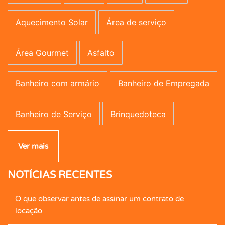
Aquecimento Solar
Área de serviço
Área Gourmet
Asfalto
Banheiro com armário
Banheiro de Empregada
Banheiro de Serviço
Brinquedoteca
Campo de Futebol
Canil
Carpete
Ver mais
NOTÍCIAS RECENTES
Caseiro
Central de Gás
Cerâmica
O que observar antes de assinar um contrato de
Cerca Elétrica
Churrasqueira
locação