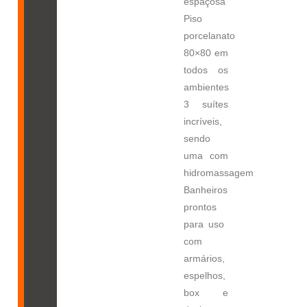
espaçosa
Piso
porcelanato
80×80 em
todos os
ambientes
3 suítes
incríveis,
sendo
uma com
hidromassagem
Banheiros
prontos
para uso 
com
armários,
espelhos,
box e