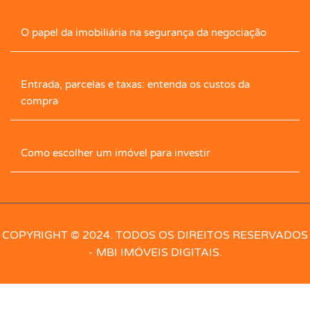
Cimento Queimado
Circ. Int. Tv.
Closet
O papel da imobiliária na segurança da negociação
Closet com Armário
Contrapiso
Copa
Entrada, parcelas e taxas: entenda os custos da
Corredor com armário
Cozinha
compra
Cozinha Com Armário
Despensa
Como escolher um imóvel para investir
Dormitórios com armários
Edícula
Elevador
Energia
Escaninho
Escritório
COPYRIGHT © 2024. TODOS OS DIREITOS RESERVADOS
- MBI IMÓVEIS DIGITAIS.
Escritório com armário
Esgoto