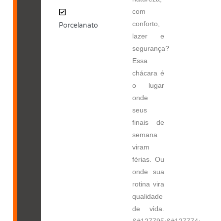
com
conforto,
Porcelanato
lazer e
segurança?
Essa
chácara é
o lugar
onde
seus
finais de
semana
viram
férias. Ou
onde sua
rotina vira
qualidade
de vida.
&#127795;&#127774;