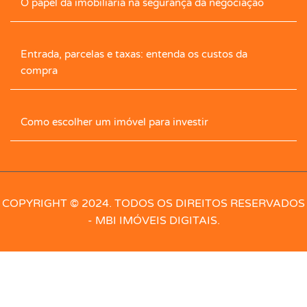
O papel da imobiliária na segurança da negociação
Closet com Armário
Contrapiso
Copa
Entrada, parcelas e taxas: entenda os custos da
Corredor com armário
Cozinha
compra
Cozinha Com Armário
Despensa
Como escolher um imóvel para investir
Dormitórios com armários
Edícula
Elevador
Energia
Escaninho
Escritório
COPYRIGHT © 2024. TODOS OS DIREITOS RESERVADOS
- MBI IMÓVEIS DIGITAIS.
Escritório com armário
Esgoto
Espaço Gourmet
Forno de pizza
Forro