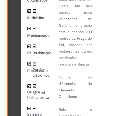
Cozinha
Elevador
Oeste, um dos
bairros mais
Interfone
Jardim
valorizados de
Goiânia, o projeto
está a apenas 200
Mezanino
Mobiliado
metros da Praça do
Sol, rodeado por
restaurantes, bares,
Pavimentação
Piscina
academias,
hospitais e clínicas.
Portão
Porcelanato
Eletrônico
Confira os
diferenciais do
Elements
Quadra
Quintal
Consciente:
Poliesportiva
Sobre o
Salão
Salão
apartamento: