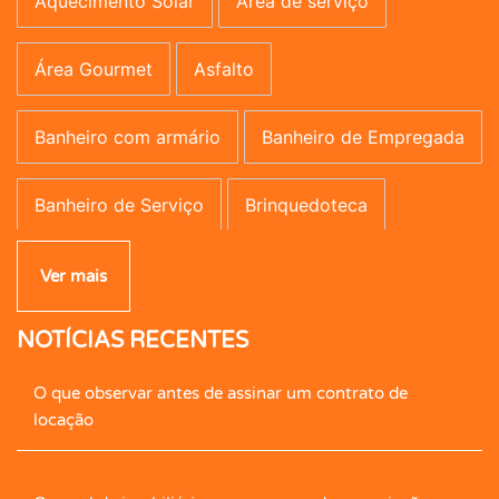
Aquecimento Solar
Área de serviço
Área Gourmet
Asfalto
Banheiro com armário
Banheiro de Empregada
Banheiro de Serviço
Brinquedoteca
Campo de Futebol
Canil
Carpete
Ver mais
NOTÍCIAS RECENTES
Caseiro
Central de Gás
Cerâmica
O que observar antes de assinar um contrato de
Cerca Elétrica
Churrasqueira
locação
Cimento Queimado
Circ. Int. Tv.
Closet