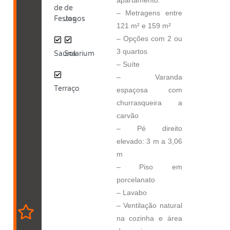
de
de
– Metragens entre
Festas
Jogos
121 m² e 159 m²
– Opções com 2 ou
3 quartos
Sauna
Solarium
– Suíte
– Varanda
Terraço
espaçosa com
churrasqueira a
carvão
– Pé direito
elevado: 3 m a 3,06
m
– Piso em
porcelanato
– Lavabo
– Ventilação natural
na cozinha e área