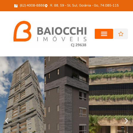
(62) 4008-8888
R. 88, 59 - St. Sul, Goiânia - Go, 74.085-115
PROCURAR POR LOCALIZAÇÃO