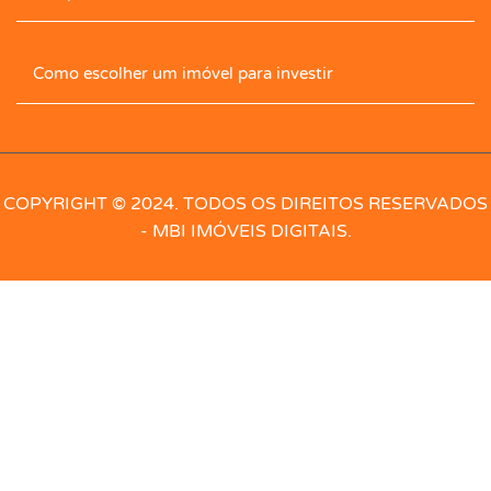
Cozinha Com Armário
Despensa
Como escolher um imóvel para investir
Dormitórios com armários
Edícula
Elevador
Energia
Escaninho
Escritório
COPYRIGHT © 2024. TODOS OS DIREITOS RESERVADOS
- MBI IMÓVEIS DIGITAIS.
Escritório com armário
Esgoto
Espaço Gourmet
Forno de pizza
Forro
Forro PVC
Gás
Geminado
Guarita portaria
Hidro
Hidrômetro