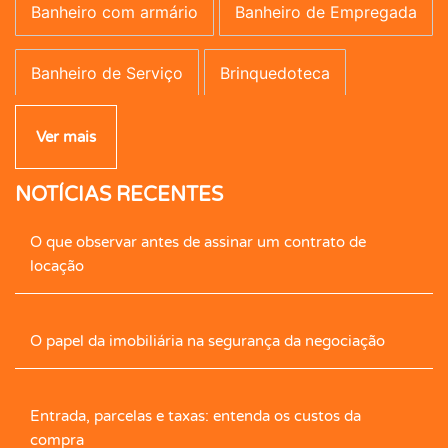
Banheiro com armário
Banheiro de Empregada
Banheiro de Serviço
Brinquedoteca
Campo de Futebol
Canil
Carpete
Ver mais
NOTÍCIAS RECENTES
Caseiro
Central de Gás
Cerâmica
O que observar antes de assinar um contrato de
Cerca Elétrica
Churrasqueira
locação
Cimento Queimado
Circ. Int. Tv.
Closet
O papel da imobiliária na segurança da negociação
Closet com Armário
Contrapiso
Copa
Entrada, parcelas e taxas: entenda os custos da
Corredor com armário
Cozinha
compra