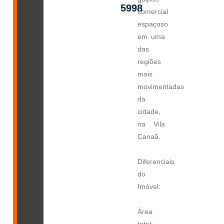
5998
comercial
espaçoso
em uma
das
regiões
mais
movimentadas
da
cidade,
na Vila
Canaã.
Diferenciais
do
Imóvel:
Área
total: