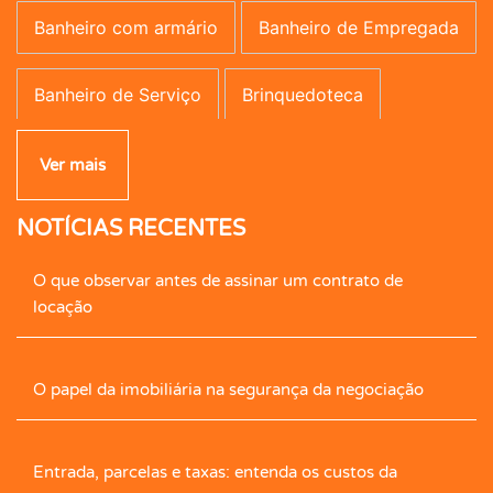
Banheiro com armário
Banheiro de Empregada
Banheiro de Serviço
Brinquedoteca
Campo de Futebol
Canil
Carpete
Ver mais
NOTÍCIAS RECENTES
Caseiro
Central de Gás
Cerâmica
O que observar antes de assinar um contrato de
Cerca Elétrica
Churrasqueira
locação
Cimento Queimado
Circ. Int. Tv.
Closet
O papel da imobiliária na segurança da negociação
Closet com Armário
Contrapiso
Copa
Entrada, parcelas e taxas: entenda os custos da