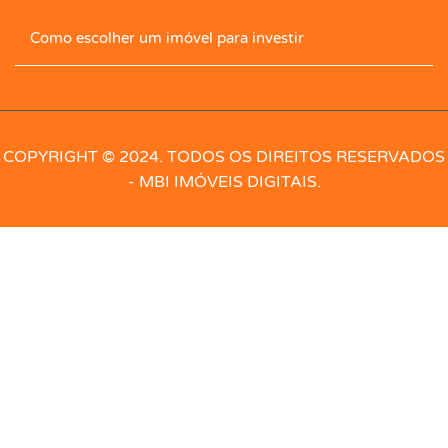
Cozinha Com Armário
Despensa
Como escolher um imóvel para investir
Dormitórios com armários
Edícula
Elevador
Energia
Escaninho
Escritório
COPYRIGHT © 2024. TODOS OS DIREITOS RESERVADOS
- MBI IMÓVEIS DIGITAIS.
Escritório com armário
Esgoto
Espaço Gourmet
Forno de pizza
Forro
Forro PVC
Gás
Geminado
Guarita portaria
Hidro
Hidrômetro