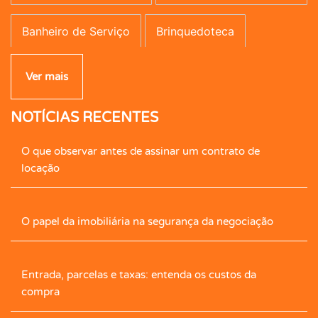
Banheiro de Serviço
Brinquedoteca
Campo de Futebol
Canil
Carpete
Ver mais
NOTÍCIAS RECENTES
Caseiro
Central de Gás
Cerâmica
O que observar antes de assinar um contrato de
Cerca Elétrica
Churrasqueira
locação
Cimento Queimado
Circ. Int. Tv.
Closet
O papel da imobiliária na segurança da negociação
Closet com Armário
Contrapiso
Copa
Entrada, parcelas e taxas: entenda os custos da
Corredor com armário
Cozinha
compra