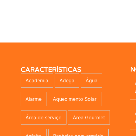
CARACTERÍSTICAS
N
Academia
Adega
Água
Alarme
Aquecimento Solar
Área de serviço
Área Gourmet