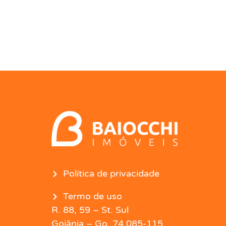
Política de privacidade
Termo de uso
R. 88, 59 – St. Sul
Goiânia – Go, 74.085-115