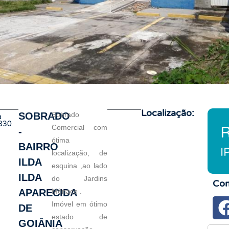
Localização:
SOBRADO
Sobrado
a
830
Comercial com
R
-
ótima
BAIRRO
I
localização, de
ILDA
esquina ,ao lado
ILDA
do Jardins
Com
APARECIDA
Mônaco .
Imóvel em ótimo
DE
estado de
GOIÂNIA