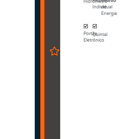
Hidrômetro
Padrão
Hidrômetro
Individual
de
Energia
Portão
Quintal
Eletrônico