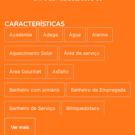
CARACTERÍSTICAS
Academia
Adega
Água
Alarme
Aquecimento Solar
Área de serviço
Área Gourmet
Asfalto
Banheiro com armário
Banheiro de Empregada
Banheiro de Serviço
Brinquedoteca
Campo de Futebol
Canil
Carpete
Ver mais