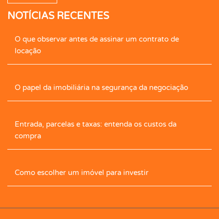
NOTÍCIAS RECENTES
Caseiro
Central de Gás
Cerâmica
O que observar antes de assinar um contrato de
Cerca Elétrica
Churrasqueira
locação
Cimento Queimado
Circ. Int. Tv.
Closet
O papel da imobiliária na segurança da negociação
Closet com Armário
Contrapiso
Copa
Entrada, parcelas e taxas: entenda os custos da
Corredor com armário
Cozinha
compra
Cozinha Com Armário
Despensa
Como escolher um imóvel para investir
Dormitórios com armários
Edícula