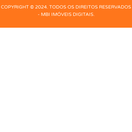
Elevador
Energia
Escaninho
Escritório
COPYRIGHT © 2024. TODOS OS DIREITOS RESERVADOS
- MBI IMÓVEIS DIGITAIS.
Escritório com armário
Esgoto
Espaço Gourmet
Forno de pizza
Forro
Forro PVC
Gás
Geminado
Guarita portaria
Hidro
Hidrômetro
Hidrômetro Individual
Ilha na Cozinha
Interfone
Jardim
Laje
Lavabo
Lavanderia
Mezanino
Mobiliado