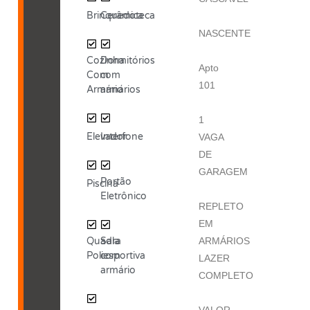
Brinquedoteca
Cerâmica
NASCENTE
Cozinha
Dormitórios
Apto
Com
com
101
Armário
armários
1
Elevador
Interfone
VAGA
DE
GARAGEM
Portão
Piscina
Eletrônico
REPLETO
EM
Quadra
Sala
ARMÁRIOS
Poliesportiva
com
LAZER
armário
COMPLETO
VALOR