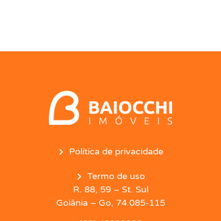
Política de privacidade
Termo de uso
R. 88, 59 – St. Sul
Goiânia – Go, 74.085-115