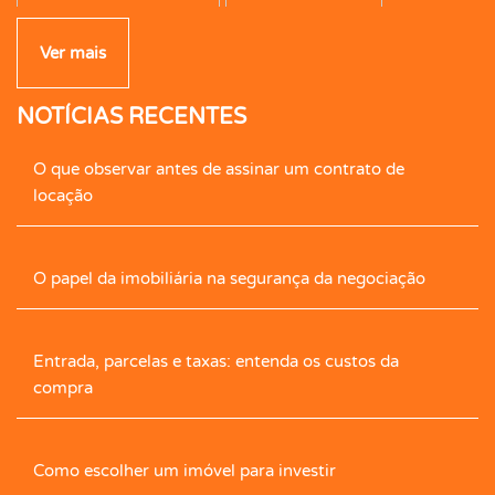
Campo de Futebol
Canil
Carpete
Ver mais
NOTÍCIAS RECENTES
Caseiro
Central de Gás
Cerâmica
O que observar antes de assinar um contrato de
Cerca Elétrica
Churrasqueira
locação
Cimento Queimado
Circ. Int. Tv.
Closet
O papel da imobiliária na segurança da negociação
Closet com Armário
Contrapiso
Copa
Entrada, parcelas e taxas: entenda os custos da
Corredor com armário
Cozinha
compra
Cozinha Com Armário
Despensa
Como escolher um imóvel para investir