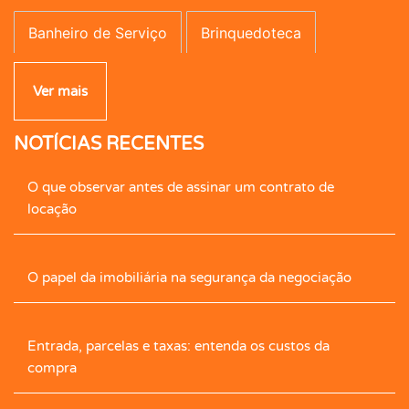
Banheiro de Serviço
Brinquedoteca
Campo de Futebol
Canil
Carpete
Ver mais
NOTÍCIAS RECENTES
Caseiro
Central de Gás
Cerâmica
O que observar antes de assinar um contrato de
Cerca Elétrica
Churrasqueira
locação
Cimento Queimado
Circ. Int. Tv.
Closet
O papel da imobiliária na segurança da negociação
Closet com Armário
Contrapiso
Copa
Entrada, parcelas e taxas: entenda os custos da
Corredor com armário
Cozinha
compra