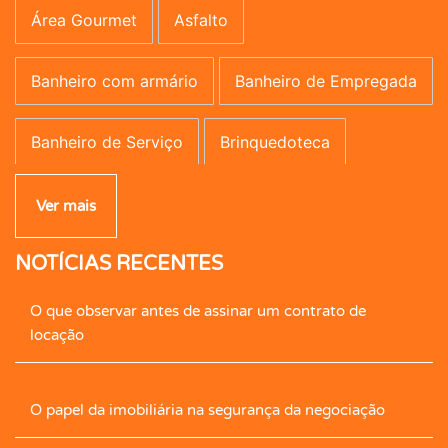
Área Gourmet
Asfalto
Banheiro com armário
Banheiro de Empregada
Banheiro de Serviço
Brinquedoteca
Campo de Futebol
Canil
Carpete
Ver mais
NOTÍCIAS RECENTES
Caseiro
Central de Gás
Cerâmica
O que observar antes de assinar um contrato de
Cerca Elétrica
Churrasqueira
locação
Cimento Queimado
Circ. Int. Tv.
Closet
O papel da imobiliária na segurança da negociação
Closet com Armário
Contrapiso
Copa