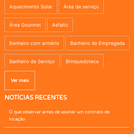
Aquecimento Solar
Área de serviço
Área Gourmet
Asfalto
Banheiro com armário
Banheiro de Empregada
Banheiro de Serviço
Brinquedoteca
Campo de Futebol
Canil
Carpete
Ver mais
NOTÍCIAS RECENTES
Caseiro
Central de Gás
Cerâmica
O que observar antes de assinar um contrato de
Cerca Elétrica
Churrasqueira
locação