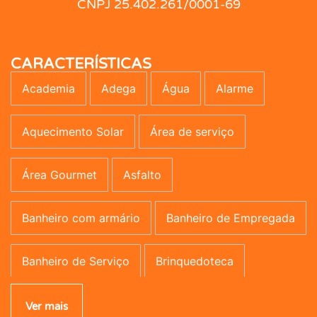
CNPJ 25.402.261/0001-69
CARACTERÍSTICAS
Academia
Adega
Água
Alarme
Aquecimento Solar
Área de serviço
Área Gourmet
Asfalto
Banheiro com armário
Banheiro de Empregada
Banheiro de Serviço
Brinquedoteca
Campo de Futebol
Canil
Carpete
Ver mais