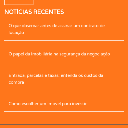
NOTÍCIAS RECENTES
Caseiro
Central de Gás
Cerâmica
O que observar antes de assinar um contrato de
Cerca Elétrica
Churrasqueira
locação
Cimento Queimado
Circ. Int. Tv.
Closet
O papel da imobiliária na segurança da negociação
Closet com Armário
Contrapiso
Copa
Entrada, parcelas e taxas: entenda os custos da
Corredor com armário
Cozinha
compra
Cozinha Com Armário
Despensa
Como escolher um imóvel para investir
Dormitórios com armários
Edícula