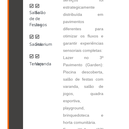
estrategicamente
Salão
Salão
distribuída em
de
de
pavimentos
Festas
Jogos
diferentes para
otimizar os fluxos e
garantir experiências
Sauna
Solarium
sensoriais completas:
Lazer no 3º
Terraço
Varanda
Pavimento (Garden):
Piscina descoberta,
salão de festas com
varanda, salão de
jogos, quadra
esportiva,
playground,
brinquedoteca e
horta comunitária.