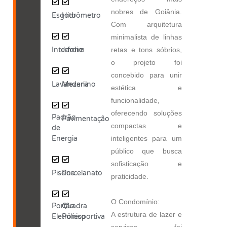
nobres de Goiânia.
Esgoto
Hidrômetro
Com arquitetura
minimalista de linhas
Interfone
Jardim
retas e tons sóbrios,
o projeto foi
concebido para unir
Lavanderia
Mezanino
estética e
funcionalidade,
oferecendo soluções
Padrão
Pavimentação
compactas e
de
Energia
inteligentes para um
público que busca
sofisticação e
Piscina
Porcelanato
praticidade.
O Condomínio:
Portão
Quadra
A estrutura de lazer e
Eletrônico
Poliesportiva
serviços foi