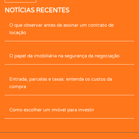
NOTÍCIAS RECENTES
Caseiro
Central de Gás
Cerâmica
O que observar antes de assinar um contrato de
Cerca Elétrica
Churrasqueira
locação
Cimento Queimado
Circ. Int. Tv.
Closet
O papel da imobiliária na segurança da negociação
Closet com Armário
Contrapiso
Copa
Entrada, parcelas e taxas: entenda os custos da
Corredor com armário
Cozinha
compra
Cozinha Com Armário
Despensa
Como escolher um imóvel para investir
Dormitórios com armários
Edícula