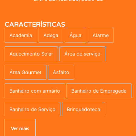
CARACTERÍSTICAS
Academia
Adega
Água
Alarme
Aquecimento Solar
Área de serviço
Área Gourmet
Asfalto
Banheiro com armário
Banheiro de Empregada
Banheiro de Serviço
Brinquedoteca
Campo de Futebol
Canil
Carpete
Ver mais